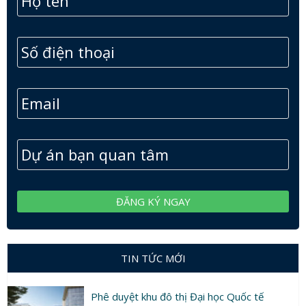
TIN TỨC MỚI
Phê duyệt khu đô thị Đại học Quốc tế