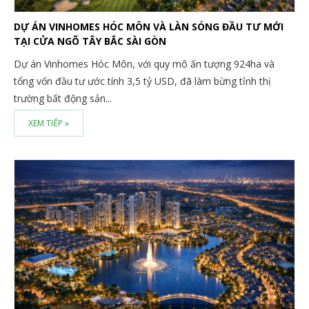
DỰ ÁN VINHOMES HÓC MÔN VÀ LÀN SÓNG ĐẦU TƯ MỚI
TẠI CỬA NGÕ TÂY BẮC SÀI GÒN
Dự án Vinhomes Hóc Môn, với quy mô ấn tượng 924ha và
tổng vốn đầu tư ước tính 3,5 tỷ USD, đã làm bừng tỉnh thị
trường bất động sản...
XEM TIẾP »