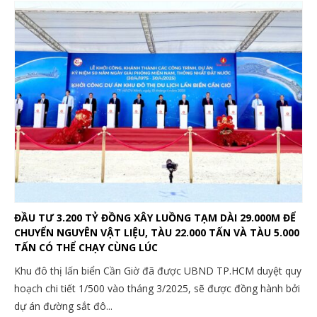
ĐẦU TƯ 3.200 TỶ ĐỒNG XÂY LUỒNG TẠM DÀI 29.000M ĐỂ
CHUYỂN NGUYÊN VẬT LIỆU, TÀU 22.000 TẤN VÀ TÀU 5.000
TẤN CÓ THỂ CHẠY CÙNG LÚC
Khu đô thị lấn biển Cần Giờ đã được UBND TP.HCM duyệt quy
hoạch chi tiết 1/500 vào tháng 3/2025, sẽ được đồng hành bởi
dự án đường sắt đô...