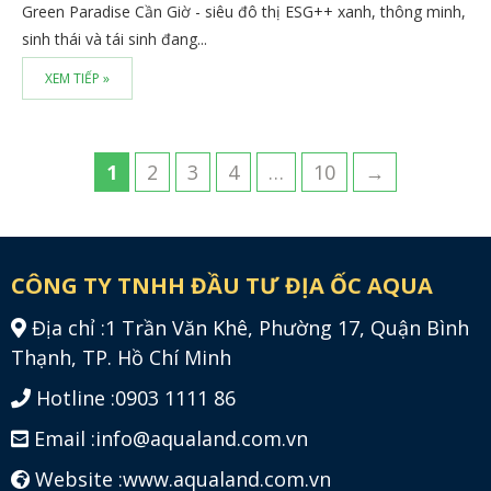
Green Paradise Cần Giờ - siêu đô thị ESG++ xanh, thông minh,
sinh thái và tái sinh đang...
XEM TIẾP »
1
2
3
4
…
10
→
CÔNG TY TNHH ĐẦU TƯ ĐỊA ỐC AQUA
Địa chỉ :
1 Trần Văn Khê, Phường 17, Quận Bình
Thạnh, TP. Hồ Chí Minh
Hotline :
0903 1111 86
Email :
info@aqualand.com.vn
Website :
www.aqualand.com.vn