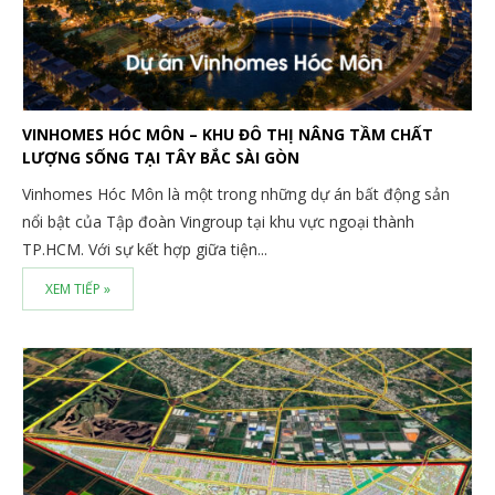
VINHOMES HÓC MÔN – KHU ĐÔ THỊ NÂNG TẦM CHẤT
LƯỢNG SỐNG TẠI TÂY BẮC SÀI GÒN
Vinhomes Hóc Môn là một trong những dự án bất động sản
nổi bật của Tập đoàn Vingroup tại khu vực ngoại thành
TP.HCM. Với sự kết hợp giữa tiện...
XEM TIẾP »