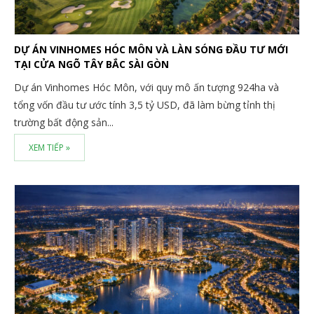
DỰ ÁN VINHOMES HÓC MÔN VÀ LÀN SÓNG ĐẦU TƯ MỚI
TẠI CỬA NGÕ TÂY BẮC SÀI GÒN
Dự án Vinhomes Hóc Môn, với quy mô ấn tượng 924ha và
tổng vốn đầu tư ước tính 3,5 tỷ USD, đã làm bừng tỉnh thị
trường bất động sản...
XEM TIẾP »