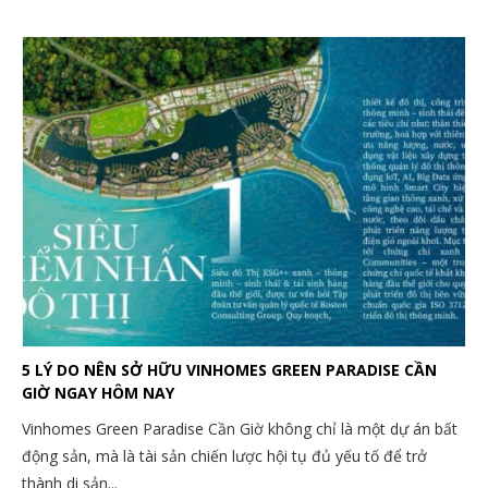
5 LÝ DO NÊN SỞ HỮU VINHOMES GREEN PARADISE CẦN
GIỜ NGAY HÔM NAY
Vinhomes Green Paradise Cần Giờ không chỉ là một dự án bất
động sản, mà là tài sản chiến lược hội tụ đủ yếu tố để trở
thành di sản...