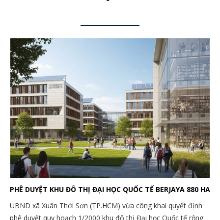
PHÊ DUYỆT KHU ĐÔ THỊ ĐẠI HỌC QUỐC TẾ BERJAYA 880 HA
UBND xã Xuân Thới Sơn (TP.HCM) vừa công khai quyết định
phê duyệt quy hoạch 1/2000 khu đô thị Đại học Quốc tế rộng