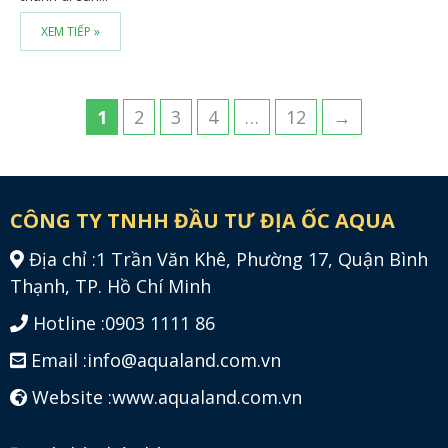
XEM TIẾP »
1
2
3
4
…
12
→
CÔNG TY TNHH ĐẦU TƯ ĐỊA ỐC AQUA
Địa chỉ :
1 Trần Văn Khê, Phường 17, Quận Bình
Thạnh, TP. Hồ Chí Minh
Hotline :
0903 1111 86
Email :
info@aqualand.com.vn
Website :
www.aqualand.com.vn