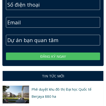
TIN TỨC MỚI
Phê duyệt khu đô thị Đại học Quốc tế
Berjaya 880 ha