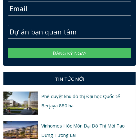
TIN TỨC MỚI
Phê duyệt khu đô thị Đại học Quốc tế
Berjaya 880 ha
Vinhomes Hóc Môn Đại Đô Thị Mới Tạo
Dựng Tương Lai