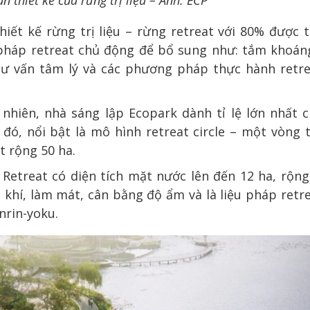
ản thiết kế của rừng trị liệu – Ảnh: ECP
iết kế rừng trị liệu – rừng retreat với 80% được 
u pháp retreat chủ động để bổ sung như: tắm khoáng
, tư vấn tâm lý và các phương pháp thực hành retr
 nhiên, nhà sáng lập Ecopark dành tỉ lệ lớn nhất 
đó, nổi bật là mô hình retreat circle – một vòng t
t rộng 50 ha.
 Retreat có diện tích mặt nước lên đến 12 ha, rộn
 khí, làm mát, cân bằng độ ẩm và là liệu pháp retr
rin-yoku.