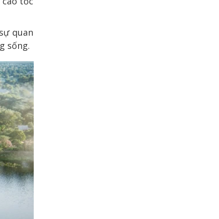
 cao tốc
 sự quan
g sống.