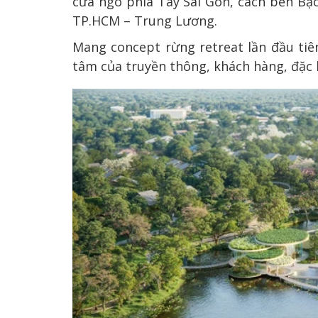
cửa ngõ phía Tây Sài Gòn, cách bến Bạc
TP.HCM – Trung Lương.
Mang concept rừng retreat lần đầu tiê
tâm của truyền thông, khách hàng, đặc b