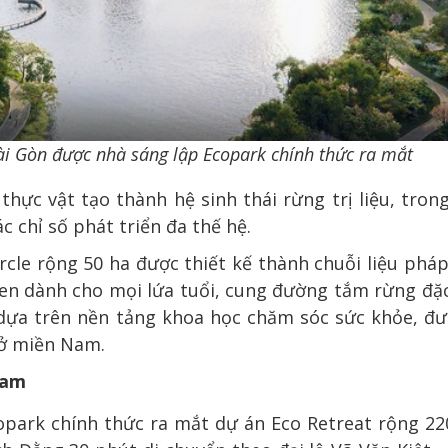
Sài Gòn được nhà sáng lập Ecopark chính thức ra mắt
thực vật tạo thành hệ sinh thái rừng trị liệu, trong
c chỉ số phát triển đa thế hệ.
rcle rộng 50 ha được thiết kế thành chuỗi liệu pháp
xen dành cho mọi lứa tuổi, cung đường tắm rừng đặc
 dựa trên nền tảng khoa học chăm sóc sức khỏe, đ
 ở miền Nam.
Nam
opark chính thức ra mắt dự án Eco Retreat rộng 220