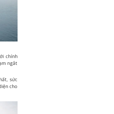
ới chính
tạm ngắt
hất, sức
 diện cho