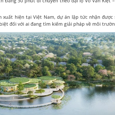
h Đằng 30 phút di chuyển theo đại lộ Võ Văn Kiệt –
n xuất hiện tại Việt Nam, dự án lập tức nhận được
iệt đối với ai đang tìm kiếm giải pháp về môi trườn