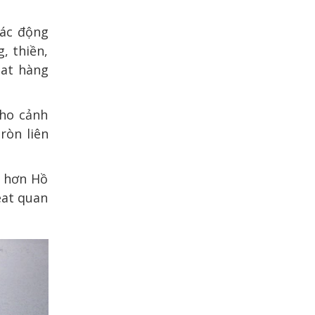
tác động
, thiền,
eat hàng
cho cảnh
ròn liên
g hơn Hồ
eat quan