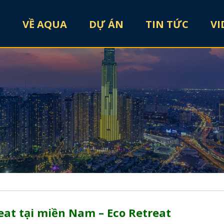
E
VỀ AQUA
DỰ ÁN
TIN TỨC
VI
eat tại miền Nam – Eco Retreat