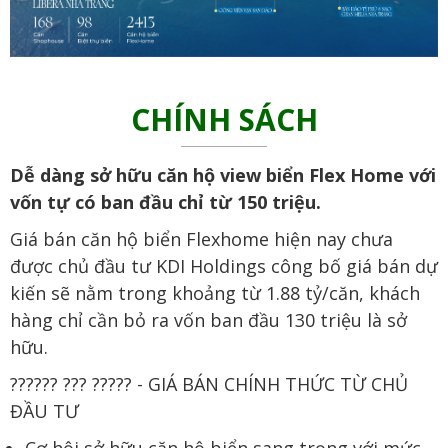
CHÍNH SÁCH
Dễ dàng sở hữu căn hộ view biển Flex Home với
vốn tự có ban đầu chỉ từ 150 triệu.
Giá bán căn hộ biển Flexhome hiện nay chưa
được chủ đầu tư KDI Holdings công bố giá bán dự
kiến sẽ nằm trong khoảng từ 1.88 tỷ/căn, khách
hàng chỉ cần bỏ ra vốn ban đầu 130 triệu là sở
hữu.
?????? ??? ????? - GIÁ BÁN CHÍNH THỨC TỪ CHỦ
ĐẦU TƯ
Cơ hội sở hữu căn hộ biển sang trọng với mức