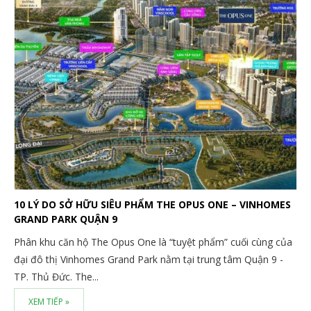
10 LÝ DO SỞ HỮU SIÊU PHẨM THE OPUS ONE – VINHOMES
GRAND PARK QUẬN 9
Phân khu căn hộ The Opus One là “tuyệt phẩm” cuối cùng của
đại đô thị Vinhomes Grand Park nằm tại trung tâm Quận 9 -
TP. Thủ Đức. The...
XEM TIẾP »