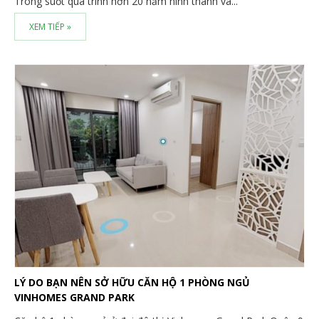
Trong suốt quá trình hơn 20 năm hình thành và...
XEM TIẾP »
LÝ DO BẠN NÊN SỞ HỮU CĂN HỘ 1 PHÒNG NGỦ
VINHOMES GRAND PARK