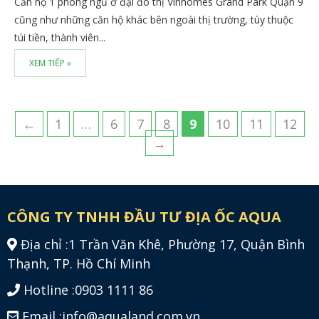
Căn hộ 1 phòng ngủ ở đại đô thị Vinhomes Grand Park Quận 9
cũng như những căn hộ khác bên ngoài thị trường, tùy thuộc
túi tiền, thành viên...
XEM TIẾP »
←
1
…
6
7
8
9
10
11
12
→
CÔNG TY TNHH ĐẦU TƯ ĐỊA ỐC AQUA
Địa chỉ :
1 Trần Văn Khê, Phường 17, Quận Bình
Thạnh, TP. Hồ Chí Minh
Hotline :
0903 1111 86
Email :
info@aqualand.com.vn